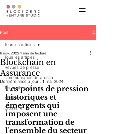
Post
Tous les articles
6 nov. 2023
1 min de lecture
Tous les articles
Blockchain en
Revues de presse
Assurance
Communiqués de presse
Dernière mise à jour :
1 mai 2024
Les points de pression 
Thought Leadership
historiques et 
Analyse
émergents qui 
Glossaire
imposent une 
transformation de 
l'ensemble du secteur