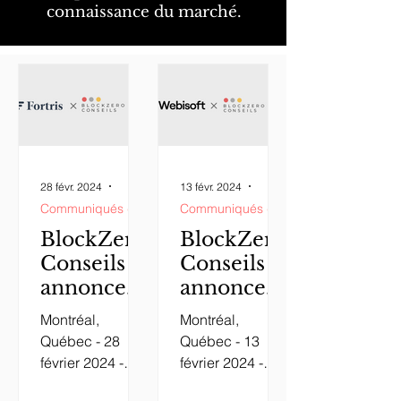
connaissance du marché.
28 févr. 2024
4 min de lecture
13 févr. 2024
4 min de lecture
Communiqués de presse
Communiqués de presse
BlockZero
BlockZero
Conseils
Conseils
annonce
annonce
un
un
Montréal,
Montréal,
partenaria
partenaria
Québec - 28
Québec - 13
t
t
février 2024 -
février 2024 -
stratégiqu
stratégiqu
BlockZero
BlockZero