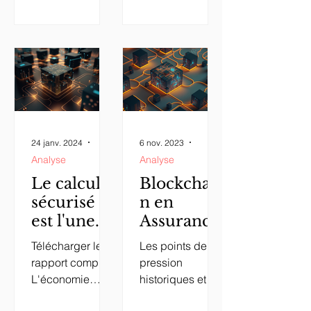
e avec
Conseils, une
e avec
Conseils, une
société
société
Fortris
Webisoft
canadienne de
canadienne de
conseil en
conseil en
gestion
gestion de
spécialisée
premier plan en
dans
matière...
l'innovation...
24 janv. 2024
2 min de lecture
6 nov. 2023
1 min de lecture
Analyse
Analyse
Le calcul
Blockchai
sécurisé
n en
est l'une
Assurance
des cinq
Télécharger le
Les points de
principale
rapport complet
pression
s
L'économie
historiques et
technologi
numérique, en
émergents qui