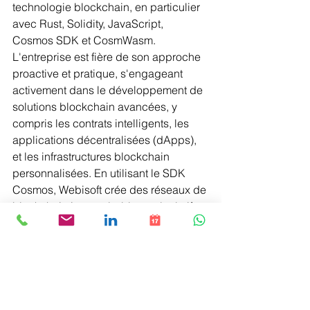
technologie blockchain, en particulier 
avec Rust, Solidity, JavaScript, 
Cosmos SDK et CosmWasm. 
L'entreprise est fière de son approche 
proactive et pratique, s'engageant 
activement dans le développement de 
solutions blockchain avancées, y 
compris les contrats intelligents, les 
applications décentralisées (dApps), 
et les infrastructures blockchain 
personnalisées. En utilisant le SDK 
Cosmos, Webisoft crée des réseaux de 
blockchain interopérables et évolutifs, 
et avec CosmWasm, l'équipe construit 
des smart contracts sécurisés et 
efficaces en Rust. Cette méthodologie 
pratique garantit une compréhension 
approfondie des exigences uniques 
de chaque projet, conduisant à des 