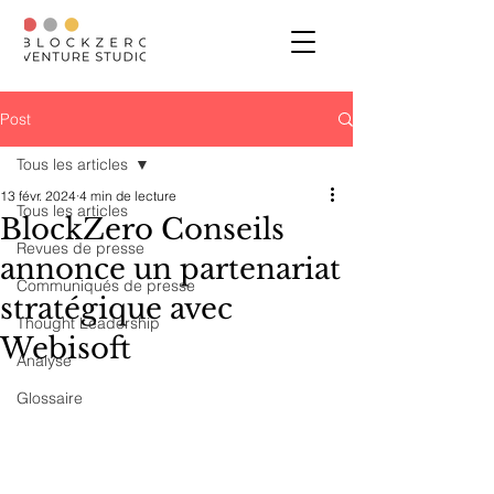
Post
Tous les articles
13 févr. 2024
4 min de lecture
Tous les articles
BlockZero Conseils
Revues de presse
annonce un partenariat
Communiqués de presse
stratégique avec
Thought Leadership
Webisoft
Analyse
Glossaire