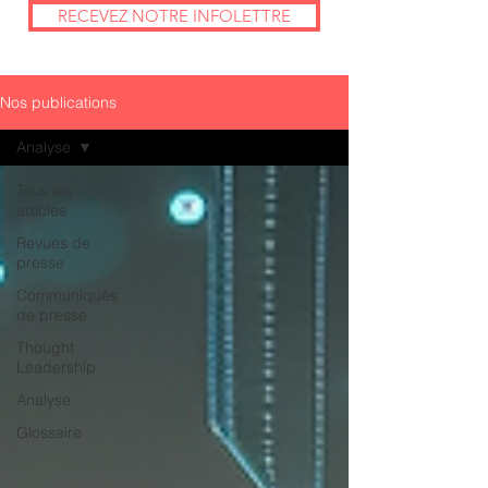
RECEVEZ NOTRE INFOLETTRE
Nos publications
Analyse
Tous les
articles
Revues de
presse
Communiqués
de presse
Thought
Leadership
Analyse
Glossaire